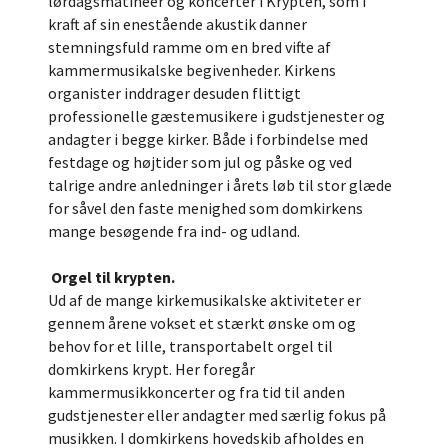
lørdagsmatinéer og koncerter i Krypten, som i
kraft af sin enestående akustik danner
stemningsfuld ramme om en bred vifte af
kammermusikalske begivenheder. Kirkens
organister inddrager desuden flittigt
professionelle gæstemusikere i gudstjenester og
andagter i begge kirker. Både i forbindelse med
festdage og højtider som jul og påske og ved
talrige andre anledninger i årets løb til stor glæde
for såvel den faste menighed som domkirkens
mange besøgende fra ind- og udland.
Orgel til krypten.
Ud af de mange kirkemusikalske aktiviteter er
gennem årene vokset et stærkt ønske om og
behov for et lille, transportabelt orgel til
domkirkens krypt. Her foregår
kammermusikkoncerter og fra tid til anden
gudstjenester eller andagter med særlig fokus på
musikken. I domkirkens hovedskib afholdes en