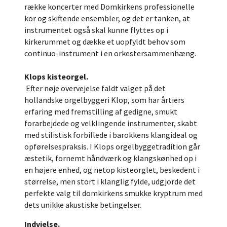
række koncerter med Domkirkens professionelle
kor og skiftende ensembler, og det er tanken, at
instrumentet også skal kunne flyttes op i
kirkerummet og dække et uopfyldt behov som
continuo-instrument i en orkestersammenhæng.
Klops kisteorgel.
Efter nøje overvejelse faldt valget på det
hollandske orgelbyggeri Klop, som har årtiers
erfaring med fremstilling af gedigne, smukt
forarbejdede og velklingende instrumenter, skabt
med stilistisk forbillede i barokkens klangideal og
opførelsespraksis. I Klops orgelbyggetradition går
æstetik, fornemt håndværk og klangskønhed op i
en højere enhed, og netop kisteorglet, beskedent i
størrelse, men stort i klanglig fylde, udgjorde det
perfekte valg til domkirkens smukke kryptrum med
dets unikke akustiske betingelser.
Indvielse.