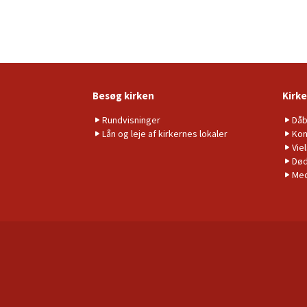
Besøg kirken
Kirke
Rundvisninger
Då
Lån og leje af kirkernes lokaler
Kon
Vie
Død
Me