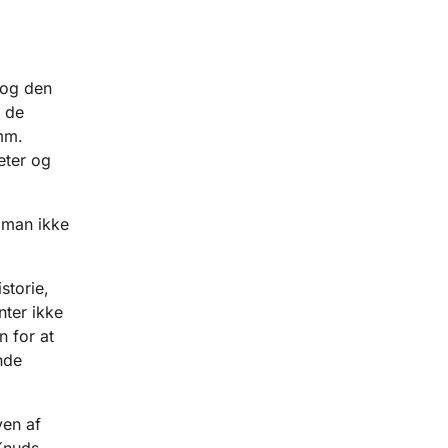
 og den
. de
mm.
eter og
t man ikke
storie,
nter ikke
n for at
nde
ven af
 Knuds