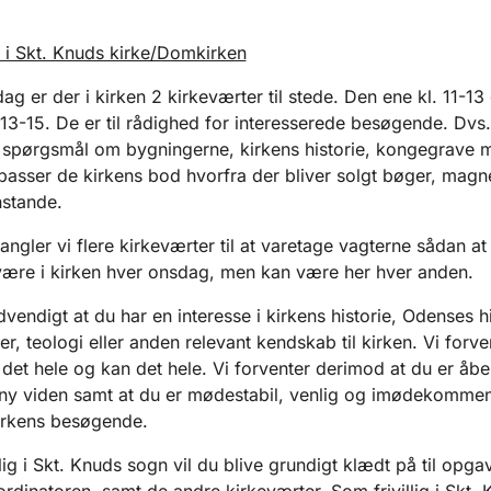
 i Skt. Knuds kirke/Domkirken
ag er der i kirken 2 kirkeværter til stede. Den ene kl. 11-13
 13-15. De er til rådighed for interesserede besøgende. Dvs
 spørgsmål om bygningerne, kirkens historie, kongegrave 
asser de kirkens bod hvorfra der bliver solgt bøger, magn
stande.
angler vi flere kirkeværter til at varetage vagterne sådan a
ære i kirken hver onsdag, men kan være her hver anden.
vendigt at du har en interesse i kirkens historie, Odenses hi
r, teologi eller anden relevant kendskab til kirken. Vi forve
 det hele og kan det hele. Vi forventer derimod at du er åbe
y viden samt at du er mødestabil, venlig og imødekomme
irkens besøgende.
lig i Skt. Knuds sogn vil du blive grundigt klædt på til opga
oordinatoren, samt de andre kirkeværter. Som frivillig i Skt.