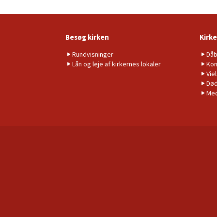
Besøg kirken
Kirke
Rundvisninger
Då
Lån og leje af kirkernes lokaler
Kon
Vie
Død
Me