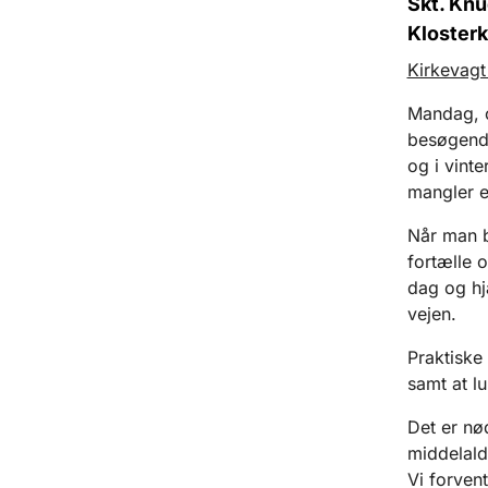
Skt. Knu
Klosterk
Kirkevagt
Mandag, o
besøgend
og i vint
mangler e
Når man b
fortælle o
dag og hj
vejen.
Praktiske 
samt at lu
Det er nød
middelalde
Vi forven