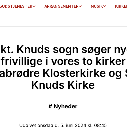
GUDSTJENESTER
ARRANGEMENTER
MUSIK
KIRKE
kt. Knuds sogn søger ny
frivillige i vores to kirker
abrødre Klosterkirke og 
Knuds Kirke
#
Nyheder
Udgivet onsdag d. 5. juni 2024 kl. 08:45