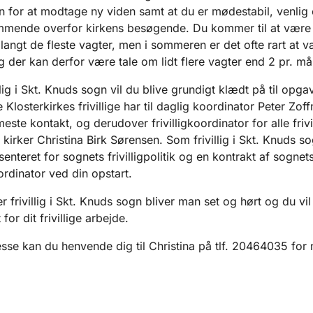
n for at modtage ny viden samt at du er mødestabil, venlig
ende overfor kirkens besøgende. Du kommer til at være 
 langt de fleste vagter, men i sommeren er det ofte rart at 
 der kan derfor være tale om lidt flere vagter end 2 pr. m
lig i Skt. Knuds sogn vil du blive grundigt klædt på til opga
Klosterkirkes frivillige har til daglig koordinator Peter Zof
te kontakt, og derudover frivilligkoordinator for alle frivil
kirker Christina Birk Sørensen. Som frivillig i Skt. Knuds so
enteret for sognets frivilligpolitik og en kontrakt af sognet
oordinator ved din opstart.
 frivillig i Skt. Knuds sogn bliver man set og hørt og du vil
for dit frivillige arbejde.
esse kan du henvende dig til Christina på tlf. 20464035 fo