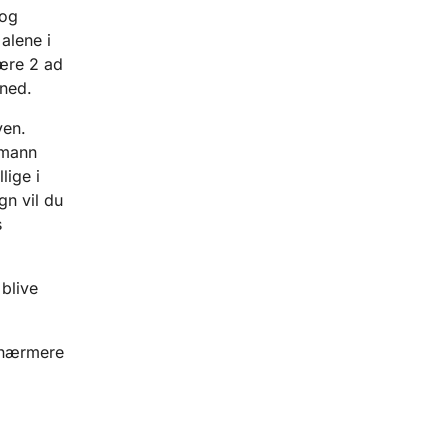
 og
alene i
være 2 ad
åned.
ven.
fmann
lige i
gn vil du
s
 blive
r nærmere