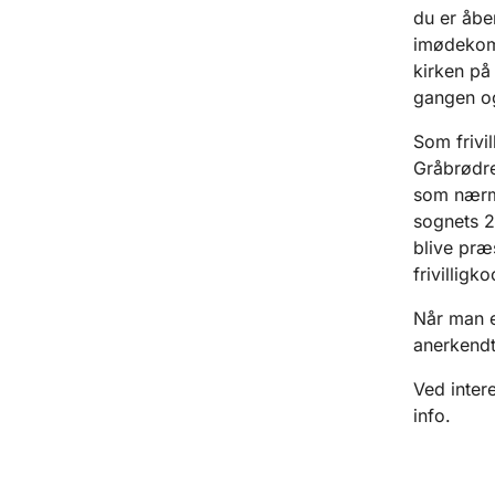
du er åbe
imødekomm
kirken på
gangen og
Som frivil
Gråbrødre 
som nærmes
sognets 2 
blive præs
frivilligk
Når man er
anerkendt 
Ved inter
info.