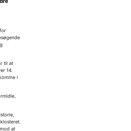
ødre
for
esøgende
og
til at
er 14.
 komme i
ormidle,
storie,
klosteret.
imod at