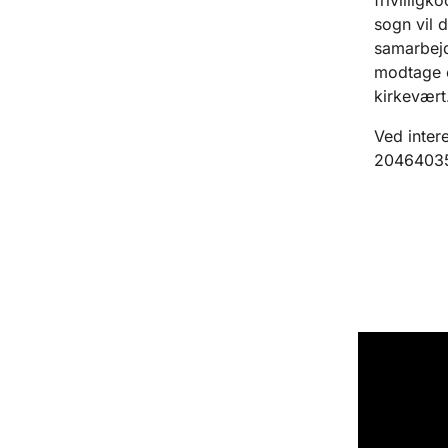
sogn vil d
samarbejds
modtage e
kirkevært
Ved intere
2046403