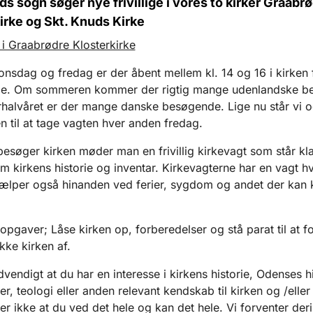
ds sogn søger nye frivillige i vores to kirker Graabr
irke og Skt. Knuds Kirke
 i Graabrødre Klosterkirke
nsdag og fredag er der åbent mellem kl. 14 og 16 i kirken 
e. Om sommeren kommer der rigtig mange udenlandske b
erhalvåret er der mange danske besøgende. Lige nu står vi 
n til at tage vagten hver anden fredag.
esøger kirken møder man en frivillig kirkevagt som står klar 
m kirkens historie og inventar. Kirkevagterne har en vagt hv
ælper også hinanden ved ferier, sygdom og andet der kan
opgaver; Låse kirken op, forberedelser og stå parat til at f
kke kirken af.
vendigt at du har en interesse i kirkens historie, Odenses hi
r, teologi eller anden relevant kendskab til kirken og /eller 
ter ikke at du ved det hele og kan det hele. Vi forventer der