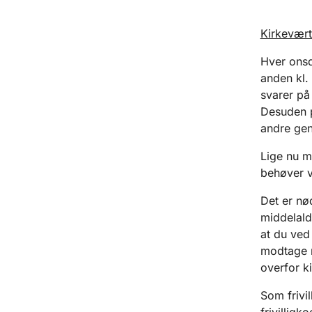
Kirkevært
Hver onsd
anden kl.
svarer på
Desuden p
andre gen
Lige nu m
behøver v
Det er nød
middelalde
at du ved
modtage n
overfor k
Som frivil
frivilligk