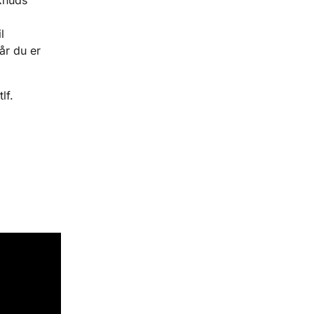
l
år du er
lf.