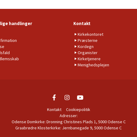
lige handlinger
Kontakt
b
Kirkekontoret
firmation
Præsterne
lse
Kordegn
sfald
Organister
dlemsskab
Kirketjenere
Menighedsplejen
Kontakt
Cookiepolitik
Adresser:
Odense Domkirke: Dronning Christines Plads 1, 5000 Odense C
Graabrødre Klosterkirke: Jernbanegade 9, 5000 Odense C