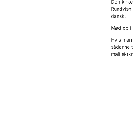
Domkirken
Rundvisni
dansk.
Mød op i v
Hvis man 
sådanne ti
mail sktk