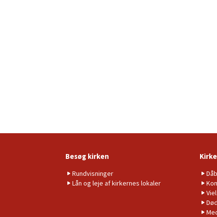
Besøg kirken
Kirke
Rundvisninger
Då
Lån og leje af kirkernes lokaler
Kon
Vie
Død
Me