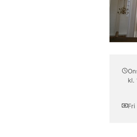
On
kl.
Fri