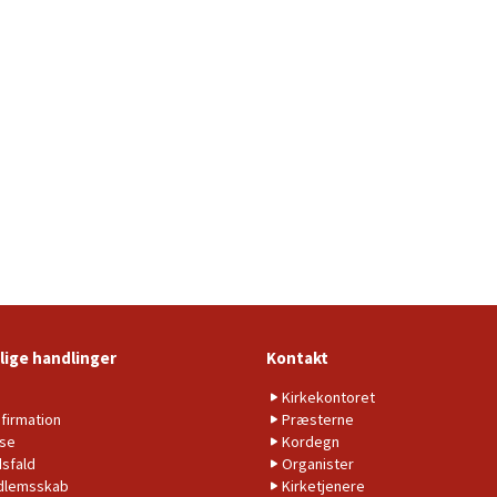
lige handlinger
Kontakt
b
Kirkekontoret
firmation
Præsterne
lse
Kordegn
sfald
Organister
dlemsskab
Kirketjenere