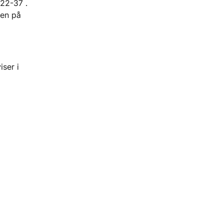
 22-37 .
den på
ser i