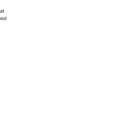
at
med