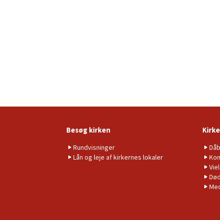
Besøg kirken
Kirke
Rundvisninger
Då
Lån og leje af kirkernes lokaler
Kon
Vie
Død
Me