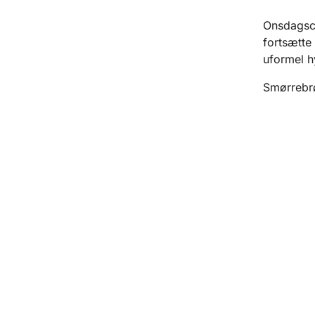
Onsdagsca
fortsætte
uformel h
Smørrebrød