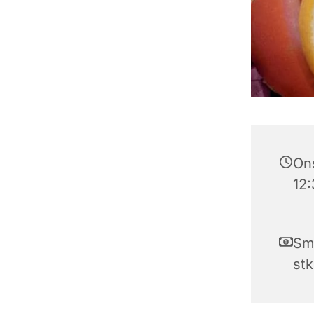
Ons
12:
Smø
stk