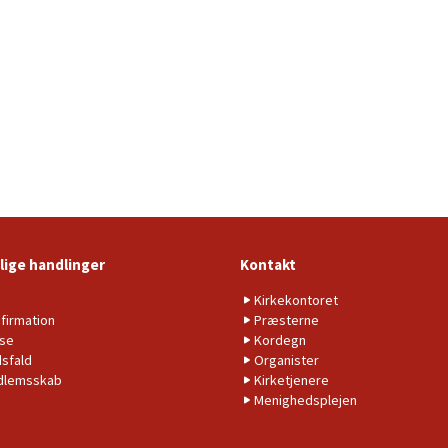
lige handlinger
Kontakt
b
Kirkekontoret
firmation
Præsterne
lse
Kordegn
sfald
Organister
dlemsskab
Kirketjenere
Menighedsplejen