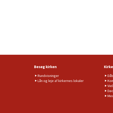
Besøg kirken
Kirke
Rundvisninger
Då
Lån og leje af kirkernes lokaler
Kon
Vie
Død
Me