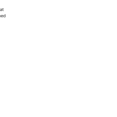
at
med