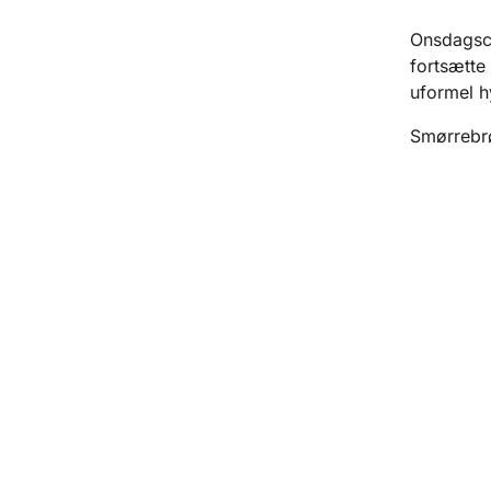
Onsdagsca
fortsætte
uformel h
Smørrebrød