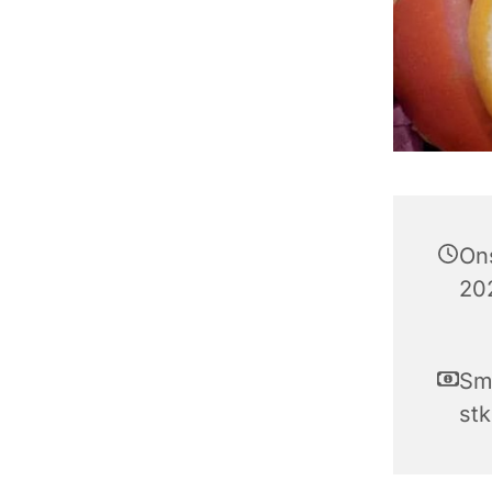
On
202
Smø
stk