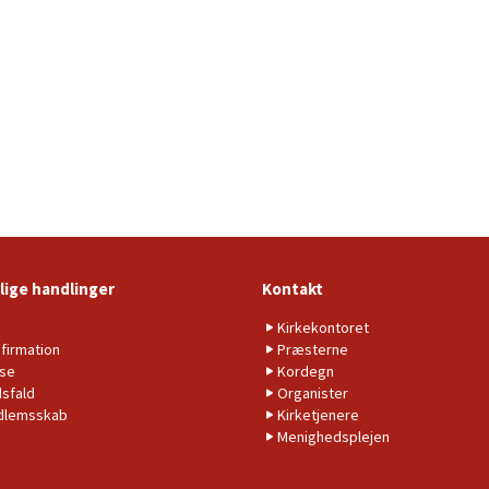
lige handlinger
Kontakt
b
Kirkekontoret
firmation
Præsterne
lse
Kordegn
sfald
Organister
dlemsskab
Kirketjenere
Menighedsplejen