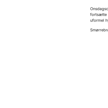
Onsdagsca
fortsætte
uformel h
Smørrebrød