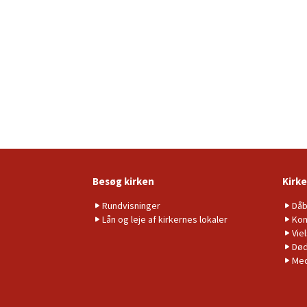
Besøg kirken
Kirke
Rundvisninger
Då
Lån og leje af kirkernes lokaler
Kon
Vie
Død
Me