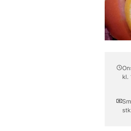
On
kl.
Smø
stk