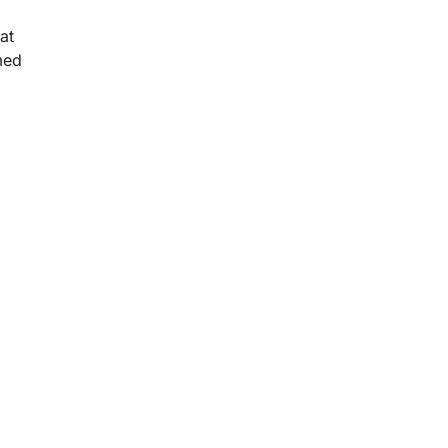
at
med