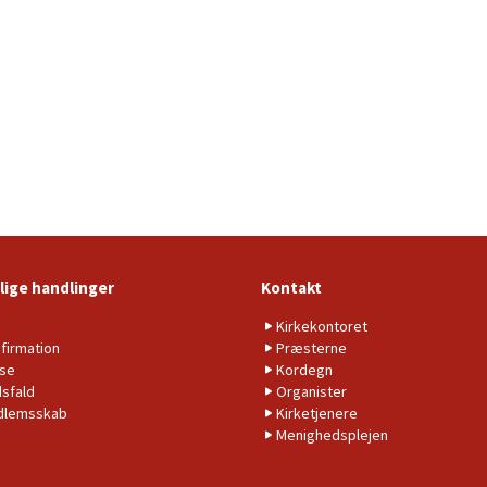
lige handlinger
Kontakt
b
Kirkekontoret
firmation
Præsterne
lse
Kordegn
sfald
Organister
dlemsskab
Kirketjenere
Menighedsplejen