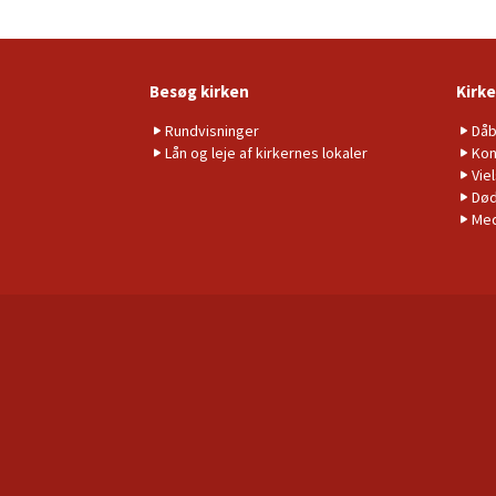
Besøg kirken
Kirke
Rundvisninger
Då
Lån og leje af kirkernes lokaler
Kon
Vie
Død
Me