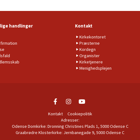
lige handlinger
Kontakt
b
Kirkekontoret
firmation
Præsterne
lse
Kordegn
sfald
Organister
dlemsskab
Kirketjenere
Menighedsplejen
Kontakt
Cookiepolitik
Adresser:
Odense Domkirke: Dronning Christines Plads 1, 5000 Odense C
Graabrødre Klosterkirke: Jernbanegade 9, 5000 Odense C