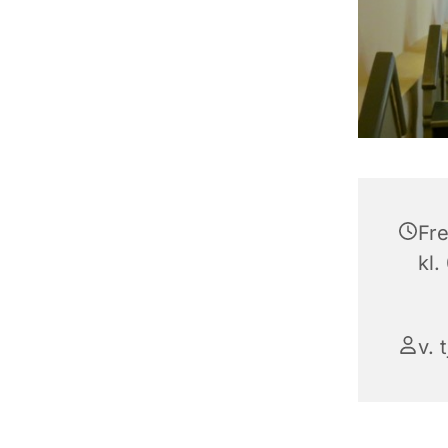
Fre
kl.
v. 