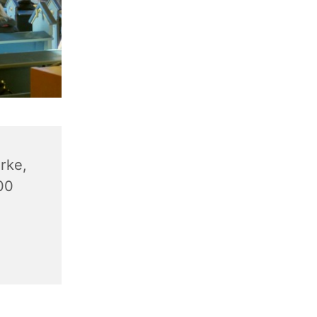
rke,
00