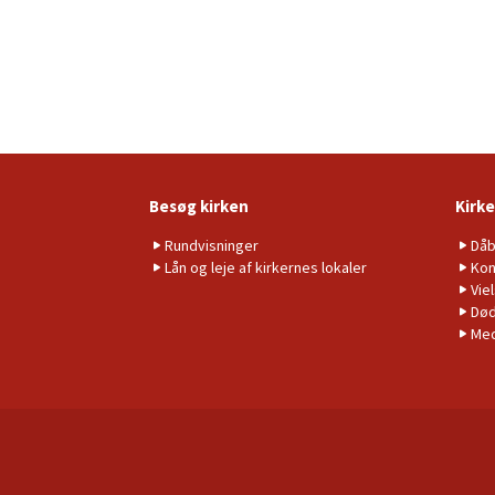
Besøg kirken
Kirke
Rundvisninger
Då
Lån og leje af kirkernes lokaler
Kon
Vie
Død
Me