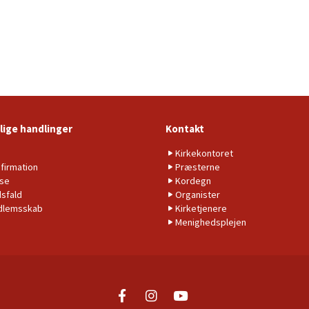
lige handlinger
Kontakt
b
Kirkekontoret
firmation
Præsterne
lse
Kordegn
sfald
Organister
dlemsskab
Kirketjenere
Menighedsplejen