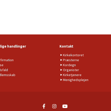
lige handlinger
Kontakt
b
Kirkekontoret
firmation
Præsterne
lse
Kordegn
sfald
Organister
dlemsskab
Kirketjenere
Menighedsplejen