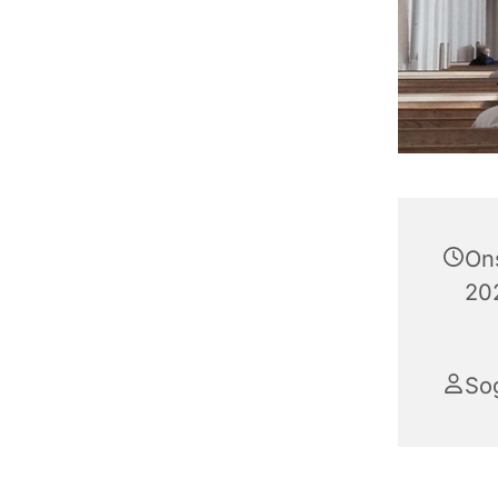
On
202
So