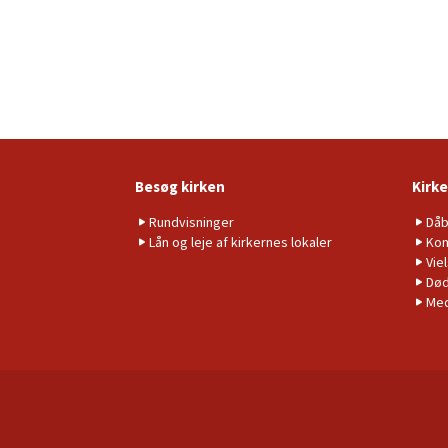
Besøg kirken
Kirke
Rundvisninger
Då
Lån og leje af kirkernes lokaler
Kon
Vie
Død
Me