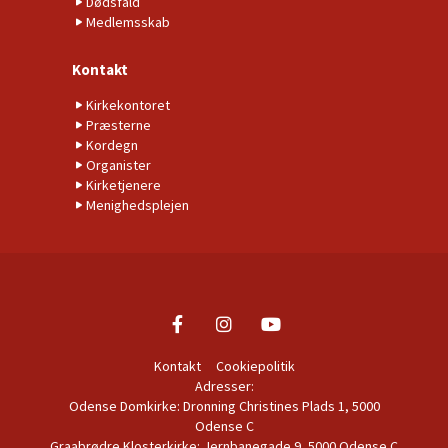
Dødsfald
Medlemsskab
Kontakt
Kirkekontoret
Præsterne
Kordegn
Organister
Kirketjenere
Menighedsplejen
Kontakt
Cookiepolitik
Adresser:
Odense Domkirke: Dronning Christines Plads 1, 5000
Odense C
Graabrødre Klosterkirke: Jernbanegade 9, 5000 Odense C