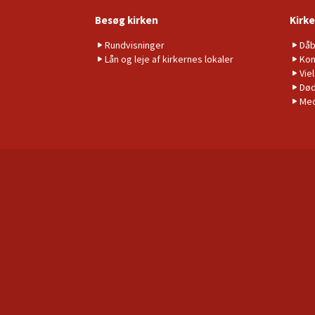
Besøg kirken
Kirke
Rundvisninger
Då
Lån og leje af kirkernes lokaler
Kon
Vie
Død
Me