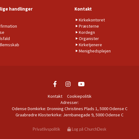
lige handlinger
Kontakt
b
Kirkekontoret
firmation
Præsterne
lse
Kordegn
sfald
Organister
dlemsskab
Kirketjenere
Menighedsplejen
Kontakt
Cookiepolitik
Adresser:
Odense Domkirke: Dronning Christines Plads 1, 5000 Odense C
Graabrødre Klosterkirke: Jernbanegade 9, 5000 Odense C
Privatlivspolitik
Log på ChurchDesk