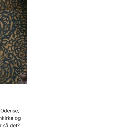
i Odense,
mkirke og
r så det?