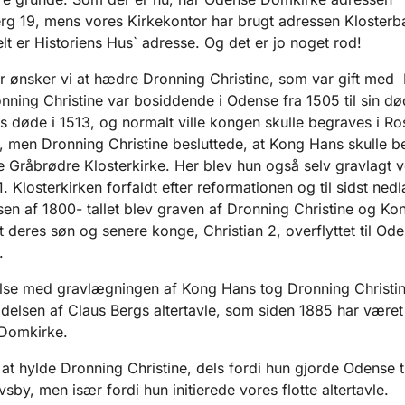
rg 19, mens vores Kirkekontor har brugt adressen Klosterb
elt er Historiens Hus` adresse. Og det er jo noget rod!
 ønsker vi at hædre Dronning Christine, som var gift med
nning Christine var bosiddende i Odense fra 1505 til sin død
 døde i 1513, og normalt ville kongen skulle begraves i Ro
 men Dronning Christine besluttede, at Kong Hans skulle b
 Gråbrødre Klosterkirke. Her blev hun også selv gravlagt v
. Klosterkirken forfaldt efter reformationen og til sidst nedl
en af 1800- tallet blev graven af Dronning Christine og Ko
t deres søn og senere konge, Christian 2, overflyttet til Od
.
else med gravlægningen af Kong Hans tog Dronning Christine 
ejdelsen af Claus Bergs altertavle, som siden 1885 har været
 Domkirke.
 at hylde Dronning Christine, dels fordi hun gjorde Odense ti
sby, men især fordi hun initierede vores flotte altertavle.