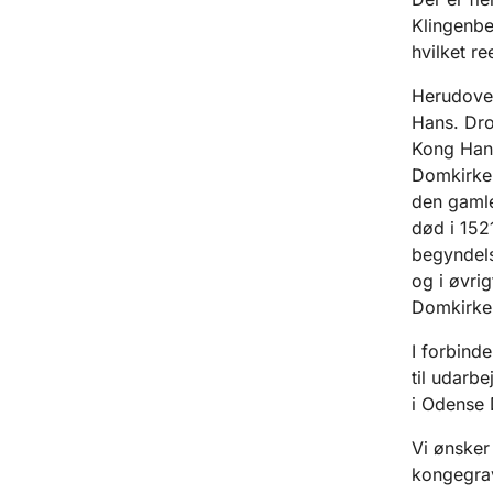
Klingenbe
hvilket re
Herudover
Hans. Dro
Kong Hans
Domkirke,
den gamle
død i 1521
begyndels
og i øvrig
Domkirke
I forbind
til udarb
i Odense
Vi ønsker
kongegrav