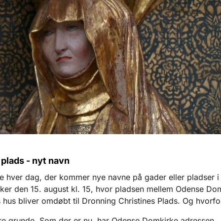
plads - nyt navn
ke hver dag, der kommer nye navne på gader eller pladser 
ker den 15. august kl. 15, hvor pladsen mellem Odense Do
s hus bliver omdøbt til Dronning Christines Plads. Og hvorfo
ere grunde. Som der er nu, har Odense Domkirke adressen