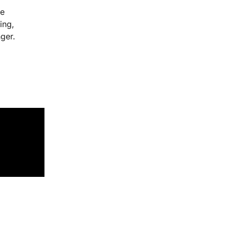
se
ing,
ger.