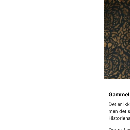
Gammel 
Det er ik
men det s
Historien
Der er fl