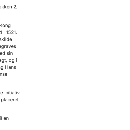
akken 2,
 Kong
 i 1521.
skilde
egraves i
ed sin
agt, og i
ng Hans
ense
initiativ
 placeret
l en