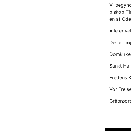
Vi begynd
biskop Tin
en af Ode
Alle er v
Der er hø
Domkirken
Sankt Han
Fredens K
Vor Frelse
Gråbrødre