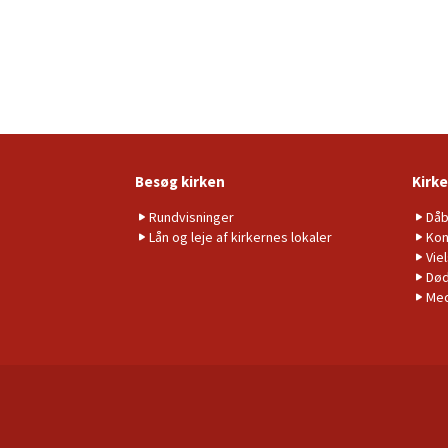
Besøg kirken
Kirke
Rundvisninger
Då
Lån og leje af kirkernes lokaler
Kon
Vie
Død
Me