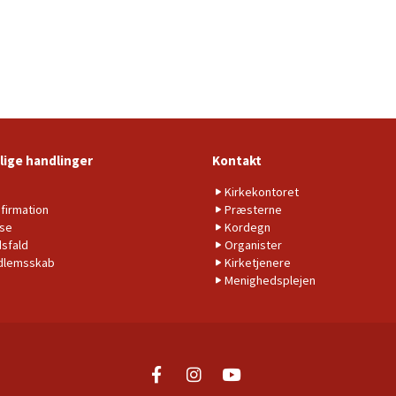
lige handlinger
Kontakt
b
Kirkekontoret
firmation
Præsterne
lse
Kordegn
sfald
Organister
dlemsskab
Kirketjenere
Menighedsplejen