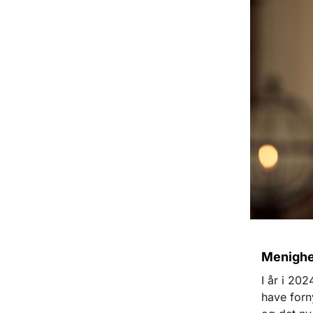
Menighe
I år i 202
have forn