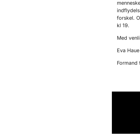
mennesker
indflydels
forskel. 
kl 19.
Med venli
Eva Haue
Formand 