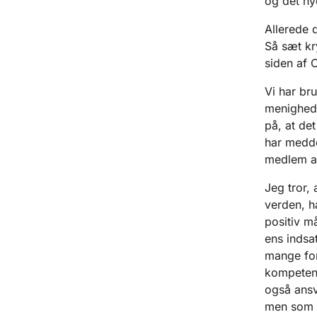
og det ny
Allerede
Så sæt kr
siden af 
Vi har br
menighedsr
på, at de
har medde
medlem af
Jeg tror, 
verden, h
positiv m
ens indsa
mange for
kompetenc
også ansv
men som v