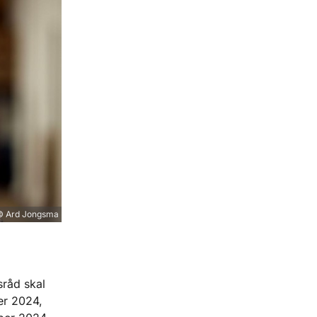
© Ard Jongsma
sråd skal
er 2024,