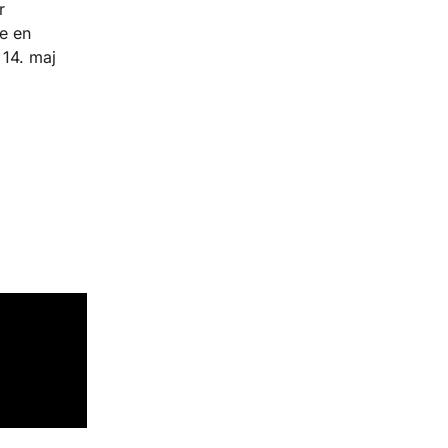
r
re en
 14. maj