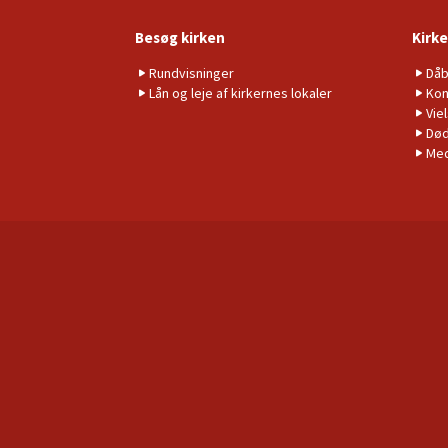
Besøg kirken
Kirke
Rundvisninger
Då
Lån og leje af kirkernes lokaler
Kon
Vie
Død
Me