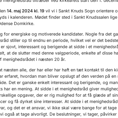
e menighedsråd tiltræder ved kirkeårets start den 1. decem
 den
14. maj 2024 kl. 19
vil vi i Sankt Knuds Sogn orientere 
yds i kalenderen. Mødet finder sted i Sankt Knudssalen lige
Odense Domkirke.
ug for energiske og motiverede kandidater. Nogle fra det g
åd stiller op til endnu en periode, hvilket vel er det bedst
t er sjovt, interessant og berigende at sidde i et menigheds
lt, at de slutter med denne valgperiode, enkelte af disse h
 menighedsrådet i næsten 20 år.
at næsten alle, der har eller har haft en tæt kontakt til den ki
ar erfaret, hvordan man bliver opslugt af den verden på en
åde. Det er ganske enkelt interessant og berigende, og man
ts har en mening. At sidde i et menighedsråd giver mulighed
skellige opgaver, der er rig mulighed for at få glæde af sin
er og få dyrket sine interesser. At sidde i et menighedsrå
ar, og det er et ansvar, vi ikke skal være bange for at tage
i også at tage alvorligt. De beslutninger, vi tager, påvirke