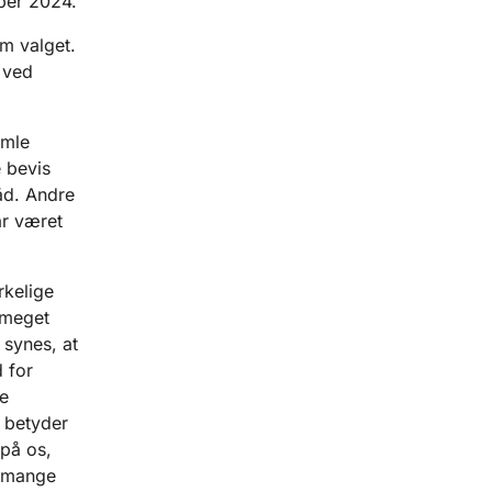
ber 2024.
om valget.
 ved
amle
e bevis
råd. Andre
ar været
rkelige
 meget
 synes, at
 for
e
d betyder
 på os,
r mange