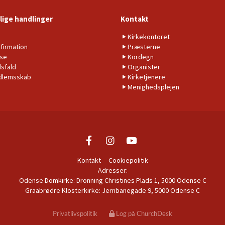
lige handlinger
Kontakt
b
Kirkekontoret
firmation
Præsterne
lse
Kordegn
sfald
Organister
dlemsskab
Kirketjenere
Menighedsplejen
Kontakt
Cookiepolitik
Adresser:
Odense Domkirke: Dronning Christines Plads 1, 5000 Odense C
Graabrødre Klosterkirke: Jernbanegade 9, 5000 Odense C
Privatlivspolitik
Log på ChurchDesk