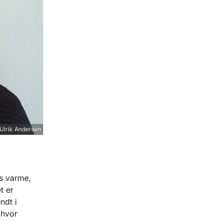
Ulrik Andersen
rs varme,
t er
ndt i
 hvor