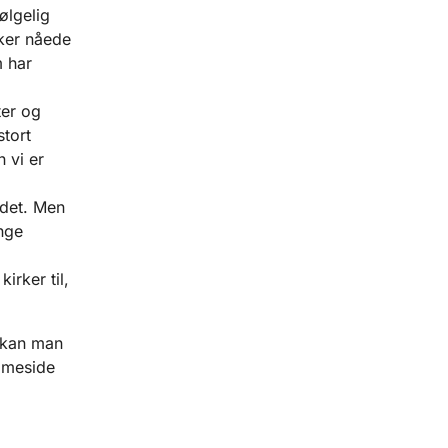
ølgelig
rker nåede
m har
,
ter og
stort
 vi er
 det. Men
nge
irker til,
e kan man
mmeside