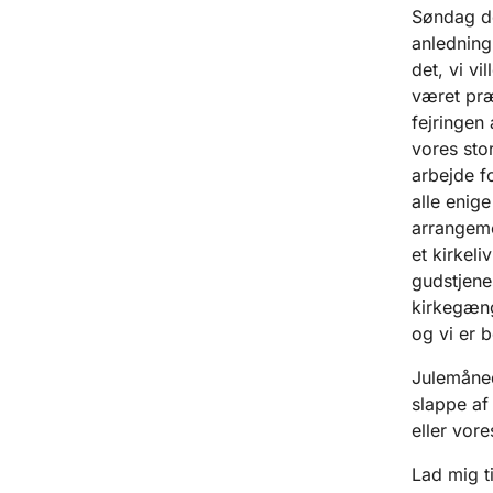
Søndag de
anledning
det, vi vi
været præ
fejringen
vores stor
arbejde f
alle enig
arrangeme
et kirkel
gudstjene
kirkegænge
og vi er 
Julemåned
slappe af
eller vore
Lad mig ti