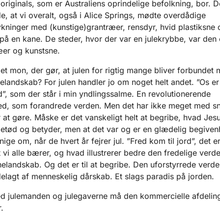
riginals, som er Australiens oprindelige befolkning, bor. D
e, at vi overalt, også i Alice Springs, mødte overdådige
kninger med (kunstige)grantræer, rensdyr, hvid plastiksne 
på en kane. De steder, hvor der var en julekrybbe, var den
æer og kunstsne.
et mon, der gør, at julen for rigtig mange bliver forbundet 
nelandskab? For julen handler jo om noget helt andet. ”Os er
ød”, som der står i min yndlingssalme. En revolutionerende
d, som forandrede verden. Men det har ikke meget med s
 at gøre. Måske er det vanskeligt helt at begribe, hvad Jes
betød og betyder, men at det var og er en glædelig begiven
nige om, når de hvert år fejrer jul. ”Fred kom til jord”, det e
 vi alle bærer, og hvad illustrerer bedre den fredelige verd
nelandskab. Og det er til at begribe. Den uforstyrrede verd
delagt af menneskelig dårskab. Et slags paradis på jorden.
 julemanden og julegaverne må den kommercielle afdelin
.