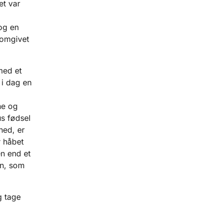
et var
og en
 omgivet
med et
 i dag en
ne og
us fødsel
hed, er
r håbet
en end et
en, som
g tage