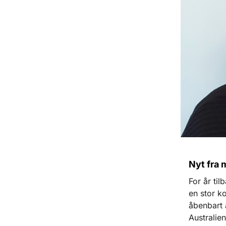
Nyt fra
For år til
en stor ko
åbenbart 
Australien