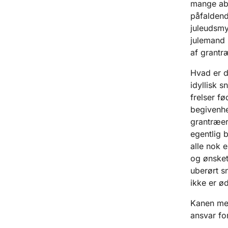
mange abo
påfaldend
juleudsmy
julemand 
af grantr
Hvad er d
idyllisk s
frelser f
begivenhe
grantræer
egentlig 
alle nok e
og ønsket
uberørt s
ikke er ø
Kanen med
ansvar for