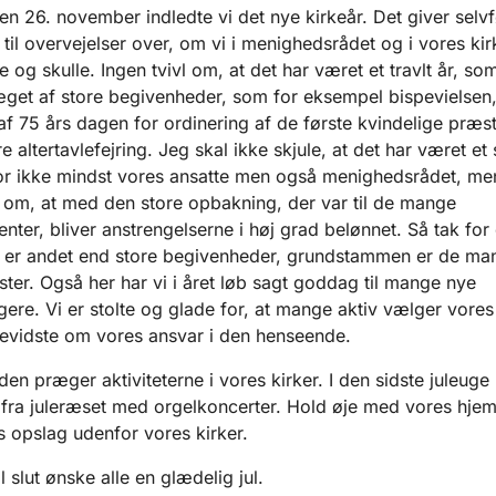
n 26. november indledte vi det nye kirkeår. Det giver selvf
 til overvejelser over, om vi i menighedsrådet og i vores ki
lle og skulle. Ingen tvivl om, at det har været et travlt år, so
get af store begivenheder, som for eksempel bispevielsen
 af 75 års dagen for ordinering af de første kvindelige præs
e altertavlefejring. Jeg skal ikke skjule, at det har været et 
or ikke mindst vores ansatte men også menighedsrådet, men
e om, at med den store opbakning, der var til de mange
nter, bliver anstrengelserne i høj grad belønnet. Så tak for
iv er andet end store begivenheder, grundstammen er de ma
ster. Også her har vi i året løb sagt goddag til mange nye
re. Vi er stolte og glade for, at mange aktiv vælger vores k
bevidste om vores ansvar i den henseende.
en præger aktiviteterne i vores kirker. I den sidste juleug
 fra juleræset med orgelkoncerter. Hold øje med vores hje
s opslag udenfor vores kirker.
l slut ønske alle en glædelig jul.